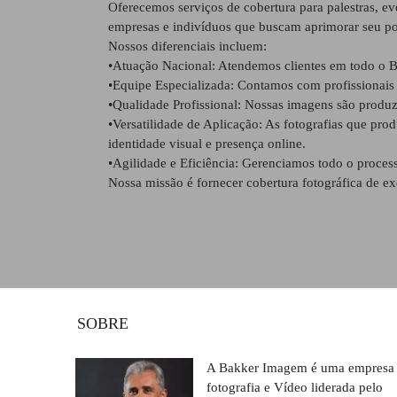
Oferecemos serviços de cobertura para palestras, ev
empresas e indivíduos que buscam aprimorar seu po
Nossos diferenciais incluem:
•Atuação Nacional: Atendemos clientes em todo o Br
•Equipe Especializada: Contamos com profissionais 
•Qualidade Profissional: Nossas imagens são produ
•Versatilidade de Aplicação: As fotografias que pro
identidade visual e presença online.
•Agilidade e Eficiência: Gerenciamos todo o process
Nossa missão é fornecer cobertura fotográfica de e
SOBRE
A Bakker Imagem é uma empresa
fotografia e Vídeo liderada pelo