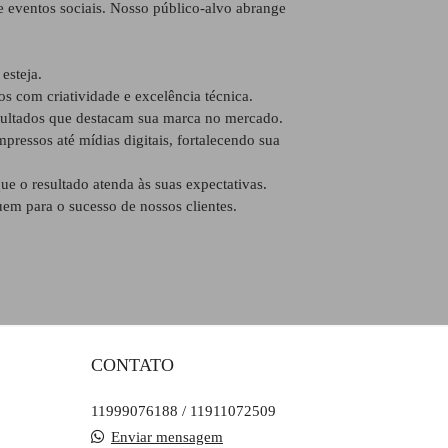
 e eventos sociais. Nosso público-alvo abrange
esteja.
 com criatividade e excelência técnica.
sultados que destacam sua marca no mercado.
pressos até mídias digitais, fortalecendo sua
ue o resultado atenda às suas expectativas.
em para o sucesso de nossos clientes.
CONTATO
11999076188 / 11911072509
Enviar mensagem