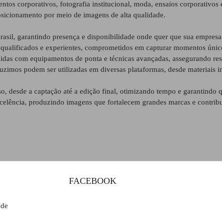
entos corporativos, fotografia institucional, moda, ensaios corporativos
sicionamento por meio de imagens de alta qualidade.
asil, garantindo presença e disponibilidade onde quer que sua empresa 
qualificados e experientes, comprometidos em capturar momentos únicos
zidas com equipamentos de ponta e técnicas avançadas, assegurando re
duzimos podem ser utilizadas em diversas plataformas, desde materiais im
o, desde a captação até a edição final, otimizando tempo e garantindo q
xcelência, produzindo imagens que fortalecem grandes marcas e contribu
FACEBOOK
 de