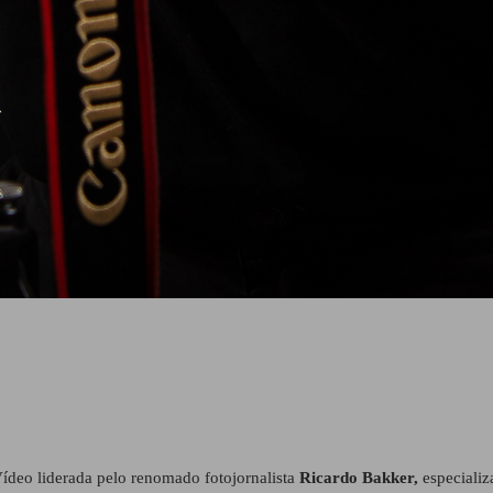
ídeo liderada pelo renomado fotojornalista
Ricardo Bakker,
especializ